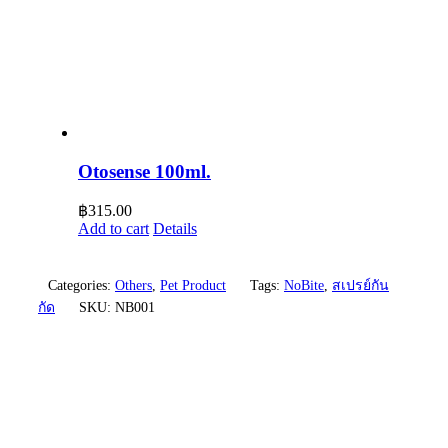
Otosense 100ml.
฿
315.00
Add to cart
Details
Categories:
Others
,
Pet Product
Tags:
NoBite
,
สเปรย์กัน
กัด
SKU:
NB001