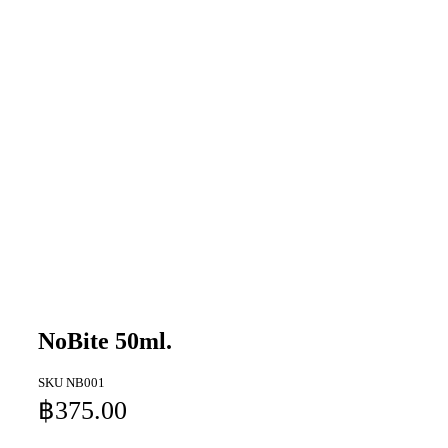
NoBite 50ml.
SKU
NB001
฿
375.00