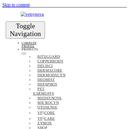
Skip to content
Toggle
Navigation
COMPANY
PROFILE
PRODUCTS
BITEGUARD
COPPERBODY
DELISCI
DERMACORE
DERMODACYN
DEOMIST
HEPAPHOS
PET
EARMUFFS
MEDSYNOVA
MICROCYN
OTOSENSE
+
VF
CORE
+
VF
CARE
ZYMOX
SHOP