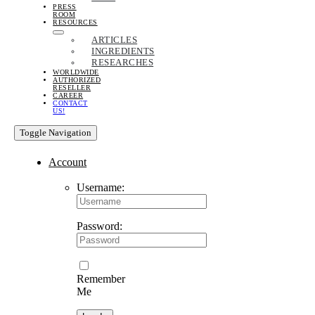
PRESS
ROOM
RESOURCES
ARTICLES
INGREDIENTS
RESEARCHES
WORLDWIDE
AUTHORIZED
RESELLER
CAREER
CONTACT
US!
Toggle Navigation
Account
Username:
Password:
Remember
Me