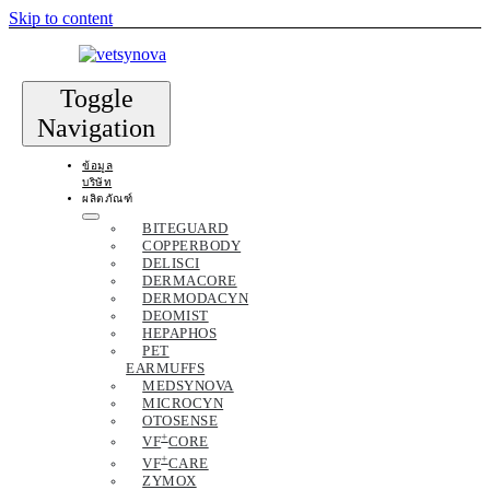
Skip to content
Toggle
Navigation
ข้อมูล
บริษัท
ผลิตภัณฑ์
BITEGUARD
COPPERBODY
DELISCI
DERMACORE
DERMODACYN
DEOMIST
HEPAPHOS
PET
EARMUFFS
MEDSYNOVA
MICROCYN
OTOSENSE
+
VF
CORE
+
VF
CARE
ZYMOX