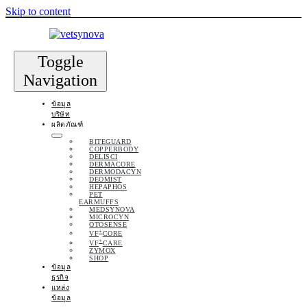
Skip to content
Toggle
Navigation
ข้อมูล
บริษัท
ผลิตภัณฑ์
BITEGUARD
COPPERBODY
DELISCI
DERMACORE
DERMODACYN
DEOMIST
HEPAPHOS
PET
EARMUFFS
MEDSYNOVA
MICROCYN
OTOSENSE
+
VF
CORE
+
VF
CARE
ZYMOX
SHOP
ข้อมูล
ธุรกิจ
แหล่ง
ข้อมูล