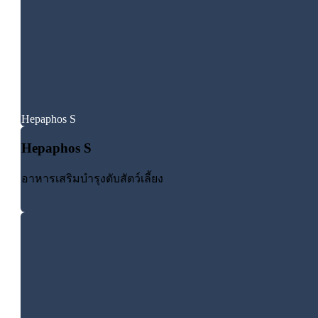
Hepaphos S
Hepaphos S
อาหารเสริมบำรุงตับสัตว์เลี้ยง