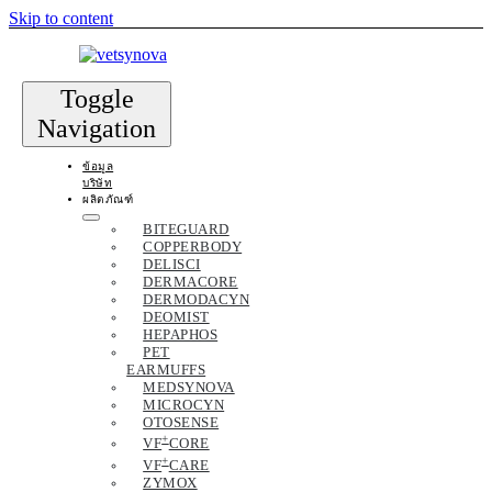
Skip to content
Toggle
Navigation
ข้อมูล
บริษัท
ผลิตภัณฑ์
BITEGUARD
COPPERBODY
DELISCI
DERMACORE
DERMODACYN
DEOMIST
HEPAPHOS
PET
EARMUFFS
MEDSYNOVA
MICROCYN
OTOSENSE
+
VF
CORE
+
VF
CARE
ZYMOX