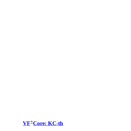
+
VF
Core: KC-th