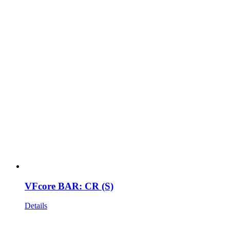
VFcore BAR: CR (S)
Details