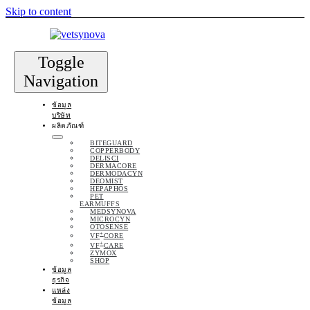
Skip to content
Toggle
Navigation
ข้อมูล
บริษัท
ผลิตภัณฑ์
BITEGUARD
COPPERBODY
DELISCI
DERMACORE
DERMODACYN
DEOMIST
HEPAPHOS
PET
EARMUFFS
MEDSYNOVA
MICROCYN
OTOSENSE
+
VF
CORE
+
VF
CARE
ZYMOX
SHOP
ข้อมูล
ธุรกิจ
แหล่ง
ข้อมูล