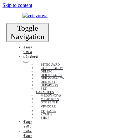
Skip to content
Toggle
Navigation
ข้อมูล
บริษัท
ผลิตภัณฑ์
BITEGUARD
COPPERBODY
DELISCI
DERMACORE
DERMODACYN
DEOMIST
HEPAPHOS
PET
EARMUFFS
MEDSYNOVA
MICROCYN
OTOSENSE
+
VF
CORE
+
VF
CARE
ZYMOX
SHOP
ข้อมูล
ธุรกิจ
แหล่ง
ข้อมูล