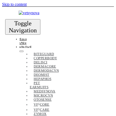
Skip to content
Toggle
Navigation
ข้อมูล
บริษัท
ผลิตภัณฑ์
BITEGUARD
COPPERBODY
DELISCI
DERMACORE
DERMODACYN
DEOMIST
HEPAPHOS
PET
EARMUFFS
MEDSYNOVA
MICROCYN
OTOSENSE
+
VF
CORE
+
VF
CARE
ZYMOX