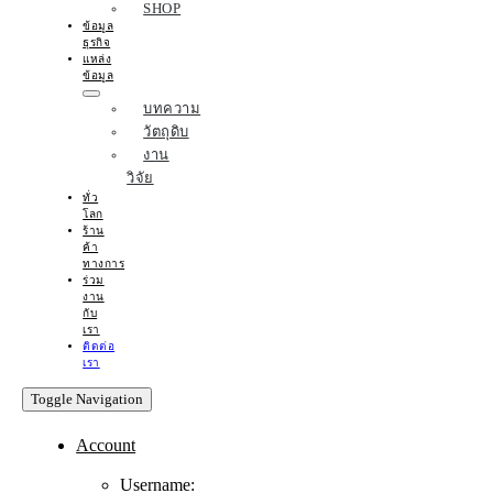
SHOP
ข้อมูล
ธุรกิจ
แหล่ง
ข้อมูล
บทความ
วัตถุดิบ
งาน
วิจัย
ทั่ว
โลก
ร้าน
ค้า
ทางการ
ร่วม
งาน
กับ
เรา
ติดต่อ
เรา
Toggle Navigation
Account
Username: