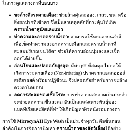
ในการดูแลดวงตาที่บอบบาง
ชะล้างสิ่งระคายเคือง:
ช่วยล้างฝุ่นละออง, เกสร, ขน, หรือ
สิ่งสกปรกที่เข้าตา ซึ่งเป็นสาเหตุหลักที่กระตุ้นให้เกิด
คราบน้ำตาสุนัข
และแมว
ทำความสะอาดคราบน้ำตา:
สามารถใช้หยดลงบนสำลี
เพื่อเช็ดทำความสะอาดคราบเมือกและคราบน้ำตาที่
สะสมบริเวณขนใต้ตา ช่วยให้คราบอ่อนนุ่มลงและเช็ด
ออกได้ง่ายขึ้น
อ่อนโยนและปลอดภัยสูงสุด:
มีค่า pH ที่สมดุล ไม่ก่อให้
เกิดการระคายเคือง (Non-irritating) ปราศจากแอลกอฮอล์
สเตียรอยด์ หรือยาปฏิชีวนะ จึงปลอดภัยสำหรับการชะล้าง
ดวงตาโดยตรง
ลดการสะสมของเชื้อโรค:
การทำความสะอาดเป็นประจำ
จะช่วยลดความชื้นสะสม อันเป็นแหล่งเพาะพันธุ์ของ
แบคทีเรียและยีสต์ที่ทำให้เกิดปัญหาผิวหนังรอบดวงตา
การใช้
MicrocynAH Eye Wash
เป็นประจำทุกวัน คือขั้นตอน
สำคัญในการจัดการปัญหา
คราบน้ำตา
ของสัตว์เลี้ยง
ได้อย่าง