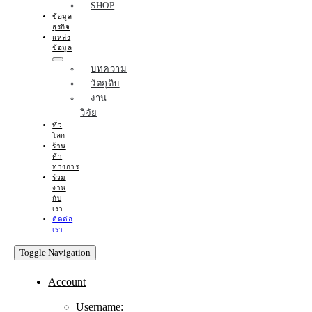
SHOP
ข้อมูล
ธุรกิจ
แหล่ง
ข้อมูล
บทความ
วัตถุดิบ
งาน
วิจัย
ทั่ว
โลก
ร้าน
ค้า
ทางการ
ร่วม
งาน
กับ
เรา
ติดต่อ
เรา
Toggle Navigation
Account
Username: