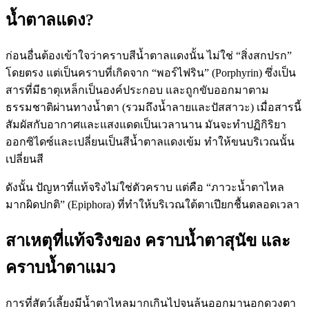
น้ำตาลแดง?
ก่อนอื่นต้องเข้าใจว่าคราบสีน้ำตาลแดงนั้น ไม่ใช่ “สิ่งสกปรก”
โดยตรง แต่เป็นคราบที่เกิดจาก “พอร์ไฟริน” (Porphyrin) ซึ่งเป็น
สารที่มีธาตุเหล็กเป็นองค์ประกอบ และถูกขับออกมาตาม
ธรรมชาติผ่านทางน้ำตา (รวมถึงน้ำลายและปัสสาวะ) เมื่อสารนี้
สัมผัสกับอากาศและแสงแดดเป็นเวลานาน มันจะทำปฏิกิริยา
ออกซิไดซ์และเปลี่ยนเป็นสีน้ำตาลแดงเข้ม ทำให้ขนบริเวณนั้น
เปลี่ยนสี
ดังนั้น ปัญหาที่แท้จริงไม่ใช่ตัวคราบ แต่คือ “ภาวะน้ำตาไหล
มากผิดปกติ” (Epiphora) ที่ทำให้บริเวณใต้ตาเปียกชื้นตลอดเวลา
สาเหตุที่แท้จริงของ คราบน้ำตาสุนัข และ
คราบน้ำตาแมว
การที่สัตว์เลี้ยงมีน้ำตาไหลมากเกินไปจนล้นออกมานอกดวงตา