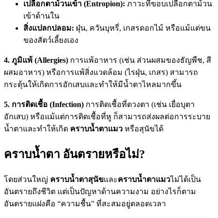
เปลือกตาม้วนเข้า (Entropion):
ภาวะที่ขอบเปลือกตาม้วน
เข้าด้านใน
สิ่งแปลกปลอม:
ฝุ่น, ควันบุหรี่, เกสรดอกไม้ หรือแม้แต่ขน
ของสัตว์เลี้ยงเอง
4. ภูมิแพ้ (Allergies)
การแพ้อาหาร (เช่น ส่วนผสมของธัญพืช, สี
ผสมอาหาร) หรือการแพ้สิ่งแวดล้อม (ไรฝุ่น, เกสร) สามารถ
กระตุ้นให้เกิดการอักเสบและทำให้มีน้ำตาไหลมากขึ้น
5. การติดเชื้อ (Infection)
การติดเชื้อที่ดวงตา (เช่น เยื่อบุตา
อักเสบ) หรือแม้แต่การติดเชื้อที่หู ก็สามารถส่งผลต่อการระบาย
น้ำตาและทำให้เกิด
คราบน้ำตาแมว
หรือสุนัขได้
คราบน้ำตา อันตรายหรือไม่?
โดยส่วนใหญ่
คราบน้ำตาสุนัข
และ
คราบน้ำตาแมว
ไม่ได้เป็น
อันตรายถึงชีวิต แต่เป็นปัญหาด้านความงาม อย่างไรก็ตาม
อันตรายแฝงคือ “ความชื้น” ที่สะสมอยู่ตลอดเวลา