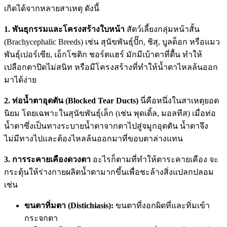
เกิดได้จากหลายสาเหตุ ดังนี้
1. พันธุกรรมและโครงสร้างใบหน้า
สัตว์เลี้ยงกลุ่มหน้าสั้น
(Brachycephalic Breeds) เช่น สุนัขพันธุ์ปั๊ก, ชิสุ, บูลด็อก หรือแมว
พันธุ์เปอร์เซีย, เอ็กโซติก ชอร์ตแฮร์ มักมีเบ้าตาที่ตื้น ทำให้
เปลือกตาปิดไม่สนิท หรือมีโครงสร้างที่ทำให้น้ำตาไหลล้นออก
มาได้ง่าย
2. ท่อน้ำตาอุดตัน (Blocked Tear Ducts)
นี่คือหนึ่งในสาเหตุยอด
นิยม โดยเฉพาะในสุนัขพันธุ์เล็ก (เช่น พุดเดิ้ล, มอลทีส) เมื่อท่อ
น้ำตาซึ่งเป็นทางระบายน้ำตาจากตาไปสู่จมูกอุดตัน น้ำตาจึง
ไม่มีทางไปและต้องไหลล้นออกมาที่ขอบตาล่างแทน
3. การระคายเคืองดวงตา
อะไรก็ตามที่ทำให้ตาระคายเคือง จะ
กระตุ้นให้ร่างกายผลิตน้ำตามากขึ้นเพื่อชะล้างสิ่งแปลกปลอม
เช่น
ขนตาทิ่มตา (Distichiasis):
ขนตาที่งอกผิดที่และทิ่มเข้า
กระจกตา