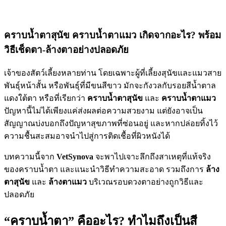
คราบน้ำตาสุนัข คราบน้ำตาแมว เกิดจากอะไร? พร้อม
วิธีเช็ดตา-ล้างตาอย่างปลอดภัย
เจ้าของสัตว์เลี้ยงหลายท่าน โดยเฉพาะผู้ที่เลี้ยงสุนัขและแมวสาย
พันธุ์หน้าสั้น หรือพันธุ์ที่มีขนสีขาว มักจะกังวลกับรอยสีน้ำตาล
แดงใต้ตา หรือที่เรียกว่า
คราบน้ำตาสุนัข
และ
คราบน้ำตาแมว
ปัญหานี้ไม่ได้เพียงแค่ส่งผลต่อความสวยงาม แต่ยังอาจเป็น
สัญญาณบ่งบอกถึงปัญหาสุขภาพที่ซ่อนอยู่ และหากปล่อยทิ้งไว้
ความชื้นสะสมอาจนำไปสู่การติดเชื้อที่ผิวหนังได้
บทความนี้จาก
VetSynova
จะพาไปเจาะลึกถึงสาเหตุที่แท้จริง
ของคราบน้ำตา และแนะนำวิธีทำความสะอาด รวมถึงการ
ล้าง
ตาสุนัข
และ
ล้างตาแมว
บริเวณรอบดวงตาอย่างถูกวิธีและ
ปลอดภัย
“คราบน้ำตา” คืออะไร? ทำไมถึงเป็นสี