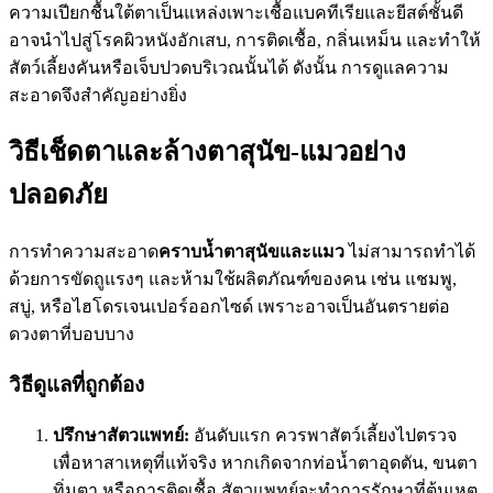
ความเปียกชื้นใต้ตาเป็นแหล่งเพาะเชื้อแบคทีเรียและยีสต์ชั้นดี
อาจนำไปสู่โรคผิวหนังอักเสบ, การติดเชื้อ, กลิ่นเหม็น และทำให้
สัตว์เลี้ยงคันหรือเจ็บปวดบริเวณนั้นได้ ดังนั้น การดูแลความ
สะอาดจึงสำคัญอย่างยิ่ง
วิธีเช็ดตาและล้างตาสุนัข-แมวอย่าง
ปลอดภัย
การทำความสะอาด
คราบน้ำตาสุนัข
และแมว
ไม่สามารถทำได้
ด้วยการขัดถูแรงๆ และห้ามใช้ผลิตภัณฑ์ของคน เช่น แชมพู,
สบู่, หรือไฮโดรเจนเปอร์ออกไซด์ เพราะอาจเป็นอันตรายต่อ
ดวงตาที่บอบบาง
วิธีดูแลที่ถูกต้อง
ปรึกษาสัตวแพทย์:
อันดับแรก ควรพาสัตว์เลี้ยงไปตรวจ
เพื่อหาสาเหตุที่แท้จริง หากเกิดจากท่อน้ำตาอุดตัน, ขนตา
ทิ่มตา หรือการติดเชื้อ สัตวแพทย์จะทำการรักษาที่ต้นเหตุ