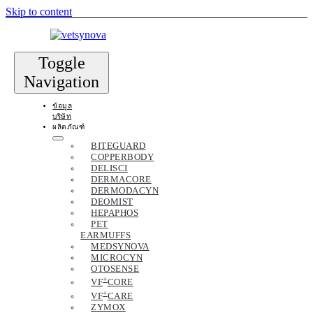
Skip to content
Toggle
Navigation
ข้อมูล
บริษัท
ผลิตภัณฑ์
BITEGUARD
COPPERBODY
DELISCI
DERMACORE
DERMODACYN
DEOMIST
HEPAPHOS
PET
EARMUFFS
MEDSYNOVA
MICROCYN
OTOSENSE
+
VF
CORE
+
VF
CARE
ZYMOX