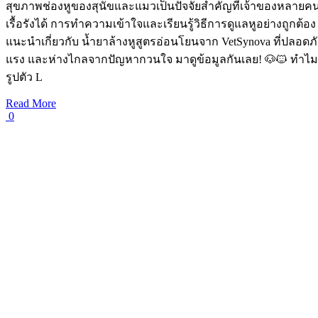
สุขภาพช่องหูของสุนัขและแมวเป็นปัจจัยสำคัญที่เจ้าของหลายค
เรื้อรังได้ การทำความเข้าใจและเรียนรู้วิธีการดูแลหูอย่างถูกต้อ
แนะนำเกี่ยวกับ น้ำยาล้างหูสูตรอ่อนโยนจาก VetSynova ที่ปลอด
แรง และห่างไกลจากปัญหากวนใจ มาดูข้อมูลกันเลย! 🐶🐱 ทำไม
รูปตัว L
Read More
0