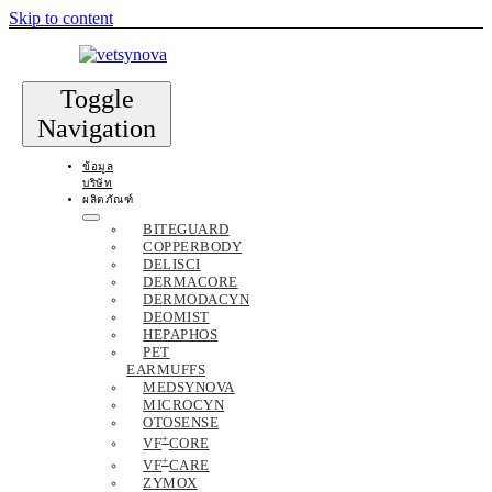
Skip to content
Toggle
Navigation
ข้อมูล
บริษัท
ผลิตภัณฑ์
BITEGUARD
COPPERBODY
DELISCI
DERMACORE
DERMODACYN
DEOMIST
HEPAPHOS
PET
EARMUFFS
MEDSYNOVA
MICROCYN
OTOSENSE
+
VF
CORE
+
VF
CARE
ZYMOX