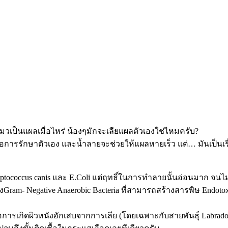
งแมวเป็นแผลเมื่อไหร่ น้องๆมักจะเลียแผลตัวเองใช่ไหมครับ?
อการรักษาตัวเอง และน้ำลายจะช่วยให้แผลหายเร็ว แต่… มันเป็นเร
eptococcus canis และ E.Coli แต่ฤทธิ์ในการทำลายนั้นอ่อนมาก จนไ
Gram- Negative Anaerobic Bacteria ที่สามารถสร้างสารพิษ Endoto
ารเกิดผิวหนังอักเสบจากการเลีย (โดยเฉพาะกับสายพันธุ์ Labrador retr