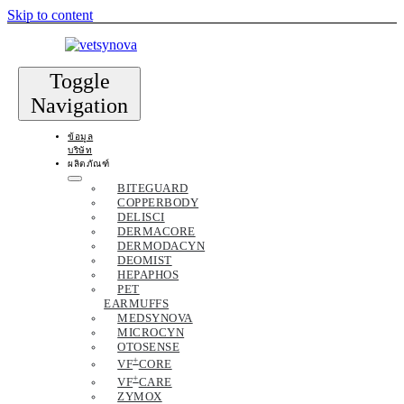
Skip to content
Toggle
Navigation
ข้อมูล
บริษัท
ผลิตภัณฑ์
BITEGUARD
COPPERBODY
DELISCI
DERMACORE
DERMODACYN
DEOMIST
HEPAPHOS
PET
EARMUFFS
MEDSYNOVA
MICROCYN
OTOSENSE
+
VF
CORE
+
VF
CARE
ZYMOX