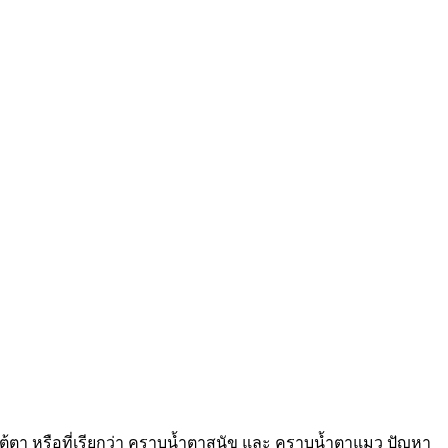
ดงใต้ตา หรือที่เรียกว่า คราบน้ำตาสุนัข และ คราบน้ำตาแมว ปัญหา