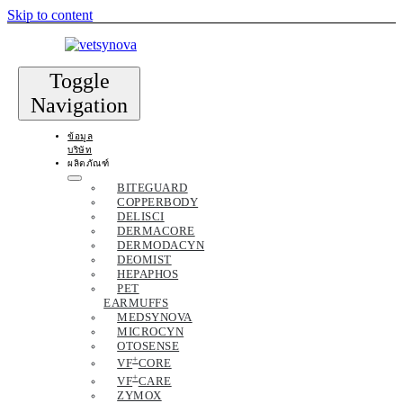
Skip to content
Toggle
Navigation
ข้อมูล
บริษัท
ผลิตภัณฑ์
BITEGUARD
COPPERBODY
DELISCI
DERMACORE
DERMODACYN
DEOMIST
HEPAPHOS
PET
EARMUFFS
MEDSYNOVA
MICROCYN
OTOSENSE
+
VF
CORE
+
VF
CARE
ZYMOX